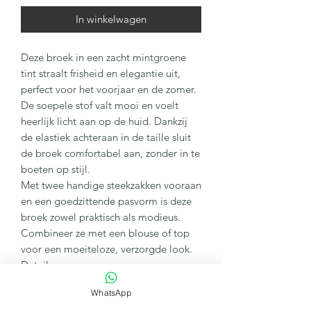
In winkelwagen
Deze broek in een zacht mintgroene
tint straalt frisheid en elegantie uit,
perfect voor het voorjaar en de zomer.
De soepele stof valt mooi en voelt
heerlijk licht aan op de huid. Dankzij
de elastiek achteraan in de taille sluit
de broek comfortabel aan, zonder in te
boeten op stijl.
Met twee handige steekzakken vooraan
en een goedzittende pasvorm is deze
broek zowel praktisch als modieus.
Combineer ze met een blouse of top
voor een moeiteloze, verzorgde look.
Details:
Zacht mintgroen
WhatsApp
Elastiek achteraan in de tailleband