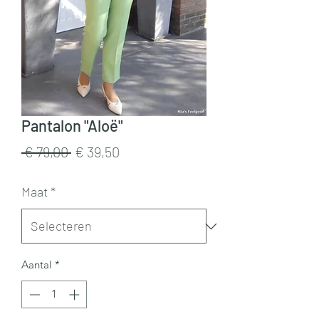
Pantalon "Aloë"
Normale
Verkoopprijs
 € 79,00 
€ 39,50
prijs
Maat
*
Aantal
*