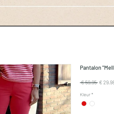
Pantalon "Mell
Normal
 € 59,95 
€ 29,9
prijs
Kleur
*