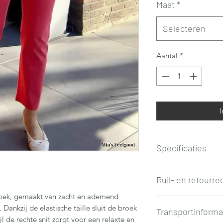
Maat
*
Selecteren
Aantal
*
I
Specificaties
Kleur: Grenadine (ro
Ruil- en retourre
Samenstelling: 98%
roek, gemaakt van zacht en ademend
Aanbiedingen uit de
Dankzij de elastische taille sluit de broek
Transportinforma
hebben geen recht o
l de rechte snit zorgt voor een relaxte en