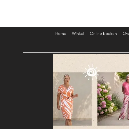
Miasfeelgood
Home
Winkel
Online boeken
Ov