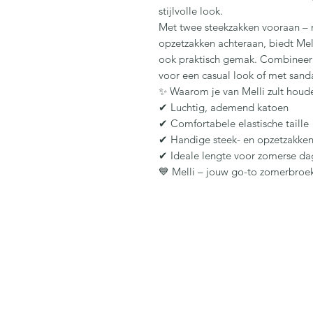
stijlvolle look.
Met twee steekzakken vooraan – n
opzetzakken achteraan, biedt Mell
ook praktisch gemak. Combineer 
voor een casual look of met sanda
✨
Waarom je van Melli zult houd
✔
Luchtig, ademend katoen
✔
Comfortabele elastische taille
✔
Handige steek- en opzetzakke
✔
Ideale lengte voor zomerse d
💙
Melli – jouw go-to zomerbroe