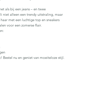
Wordt met Bpost of 
et als bij een jeans – en twee
geleverd.
i niet alleen een trendy uitstraling, maar
Gratis verzendingsk
haar met een luchtige top en sneakers
België en Nederland
len voor een zomerse flair.
en:
n
agen
k!
Bestel nu en geniet van moeiteloze stijl.
miasfeelgood@gmail.com
+32 474 51 19 21
Bergstraat 14A B-9190 Stekene