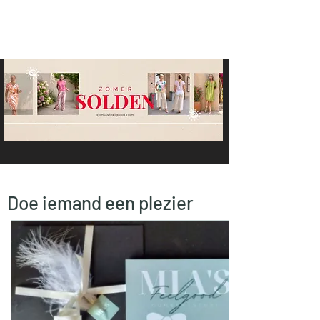
Doe iemand een plezier
met de eCadeaubon
Deze cadeaubon kunt u zowel in onze winkel
in Stekene als
online gebruiken in de
webwinkel
. Bij het afrekenen krijgt u dit als
een betaal optie aangeboden.