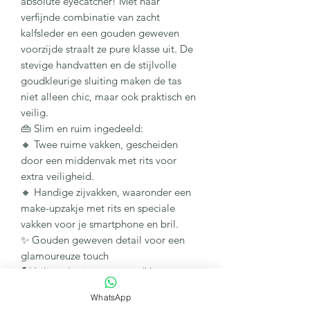
absolute eyecatcher! Met haar
verfijnde combinatie van zacht
kalfsleder en een gouden geweven
voorzijde straalt ze pure klasse uit. De
stevige handvatten en de stijlvolle
goudkleurige sluiting maken de tas
niet alleen chic, maar ook praktisch en
veilig.
👜
Slim en ruim ingedeeld:
🔸
Twee ruime vakken, gescheiden
door een middenvak met rits voor
extra veiligheid.
🔸
Handige zijvakken, waaronder een
make-upzakje met rits en speciale
vakken voor je smartphone en bril.
✨
Gouden geweven detail voor een
glamoureuze touch
🔒
Veilige sluiting met goudkleurige
gesp
WhatsApp
🎨
Neutrale tinten voor een tijdloze