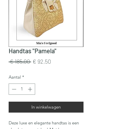
Handtas "Pamela"
Normale
Verkoopprijs
 € 185,00 
€ 92,50
prijs
Aantal
*
In winkelwagen
Deze luxe en elegante handtas is een