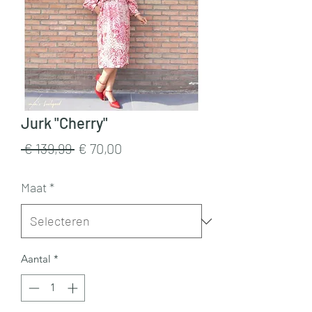
Jurk "Cherry"
Normale
Verkoopprijs
 € 139,99 
€ 70,00
prijs
Maat
*
Aantal
*