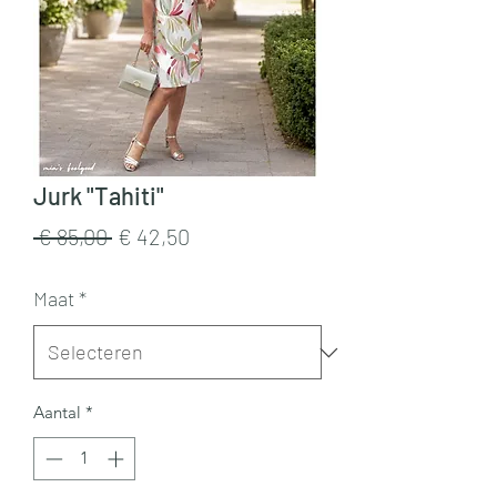
Jurk "Tahiti"
Normale
Verkoopprijs
 € 85,00 
€ 42,50
prijs
Maat
*
Aantal
*