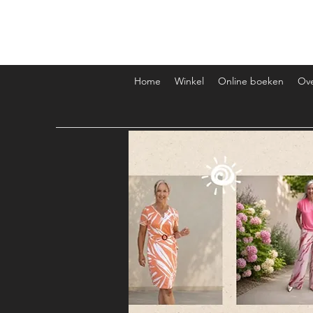
Miasfeelgood
Home
Winkel
Online boeken
Ov