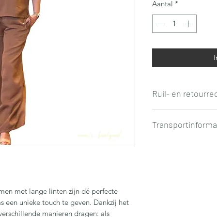
Aantal
*
I
Ruil- en retourre
Niet tevreden met 
Transportinforma
ze ongeschonden en 
binnen 7 kalenderda
Wordt met Bpost of 
aankoopbedrag teru
geleverd.
en kwaliteitscontrol
Gratis verzendingsk
retourkosten zijn vo
België en Nederland
emen met lange linten zijn dé perfecte
s een unieke touch te geven. Dankzij het
verschillende manieren dragen: als