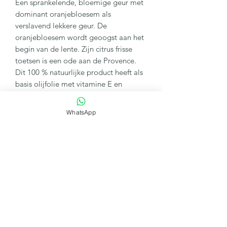
Een sprankelende, bloemige geur met
dominant oranjebloesem als
verslavend lekkere geur. De
oranjebloesem wordt geoogst aan het
begin van de lente. Zijn citrus frisse
toetsen is een ode aan de Provence.
Dit 100 % natuurlijke product heeft als
basis olijfolie met vitamine E en
kokosnootolie. Duurzaamheidstip: er
zijn navullingen verkrijgbaar voor dit
WhatsApp
product. Verpakking: 500 ml.
Nieuw in
onze afdeling Sfeer & Verzorging
Le
Panier des Sens: 100 % Provençaalse
natuurproducten uit Grasse.
Ruil- en retourbeleid
U mag uw aankoop na zeven dagen