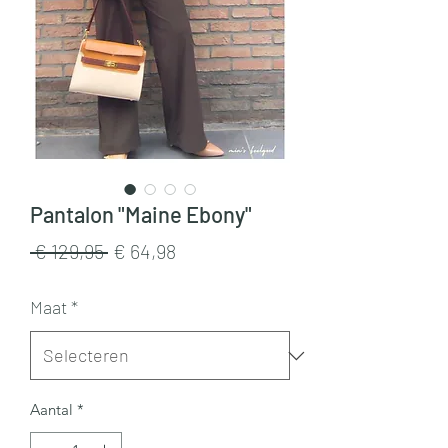
Pantalon "Maine Ebony"
Normale
Verkoopprijs
 € 129,95 
€ 64,98
prijs
Maat
*
Aantal
*