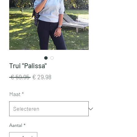
Trui "Palissa"
Normale
Verkoopprijs
 € 59,95 
€ 29,98
prijs
Maat
*
Aantal
*