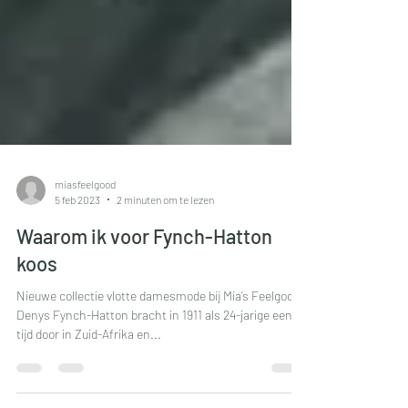
miasfeelgood
5 feb 2023
2 minuten om te lezen
Waarom ik voor Fynch-Hatton
koos
Nieuwe collectie vlotte damesmode bij Mia’s Feelgood
Denys Fynch-Hatton bracht in 1911 als 24-jarige een
tijd door in Zuid-Afrika en...