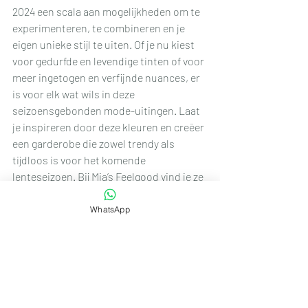
2024 een scala aan mogelijkheden om te 
experimenteren, te combineren en je 
eigen unieke stijl te uiten. Of je nu kiest 
voor gedurfde en levendige tinten of voor 
meer ingetogen en verfijnde nuances, er 
is voor elk wat wils in deze 
seizoensgebonden mode-uitingen. Laat 
je inspireren door deze kleuren en creëer 
een garderobe die zowel trendy als 
tijdloos is voor het komende 
lenteseizoen. Bij Mia’s Feelgood vind je ze 
allemaal terug!
WhatsApp
Dus, omarm de kleuren van de lente en 
laat je stijl stralen met de prachtige en 
veelzijdige kleuren die de lentecollectie 
damesmode voor 2024 te bieden heeft! 
En dat vindt u allemaal bij u in de buurt, 